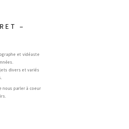
RET –
tographe et vidéaste
années.
jets divers et variés
s.
e nous parler à coeur
irs.