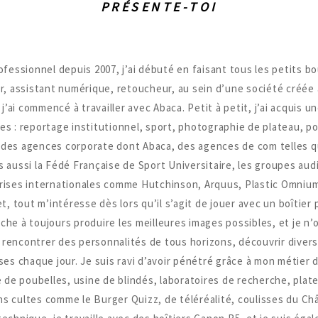
PRÉSENTE-TOI
essionnel depuis 2007, j’ai débuté en faisant tous les petits bo
r, assistant numérique, retoucheur, au sein d’une société créée 
’ai commencé à travailler avec Abaca. Petit à petit, j’ai acquis 
 : reportage institutionnel, sport, photographie de plateau, p
 : des agences corporate dont Abaca, des agences de com telles q
 aussi la Fédé Française de Sport Universitaire, les groupes aud
rises internationales comme Hutchinson, Arquus, Plastic Omnium
t, tout m’intéresse dès lors qu’il s’agit de jouer avec un boîtier
che à toujours produire les meilleures images possibles, et je n’o
r rencontrer des personnalités de tous horizons, découvrir divers
es chaque jour. Je suis ravi d’avoir pénétré grâce à mon métier d
e de poubelles, usine de blindés, laboratoires de recherche, pla
ns cultes comme le Burger Quizz, de téléréalité, coulisses du Ch