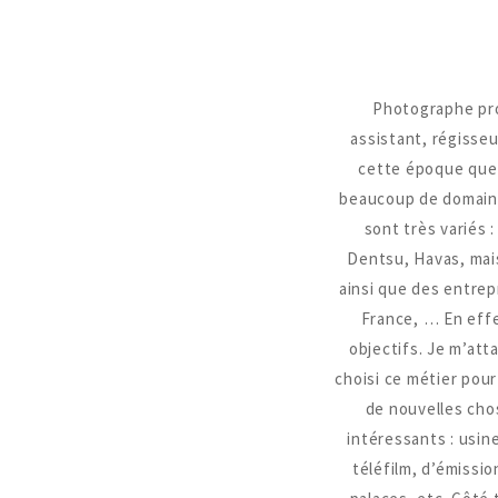
Photographe prof
assistant, régisseu
cette époque que j
beaucoup de domaines
sont très variés
Dentsu, Havas, mais
ainsi que des entrep
France, … En effe
objectifs. Je m’atta
choisi ce métier pou
de nouvelles chos
intéressants : usin
téléfilm, d’émissio