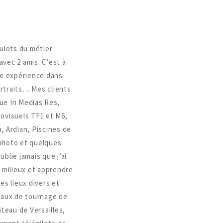
ulots du métier :
avec 2 amis. C’est à
une expérience dans
ortraits… Mes clients
ue In Medias Res,
iovisuels TF1 et M6,
, Ardian, Piscines de
 photo et quelques
ublie jamais que j’ai
 milieux et apprendre
es lieux divers et
teaux de tournage de
âteau de Versailles,