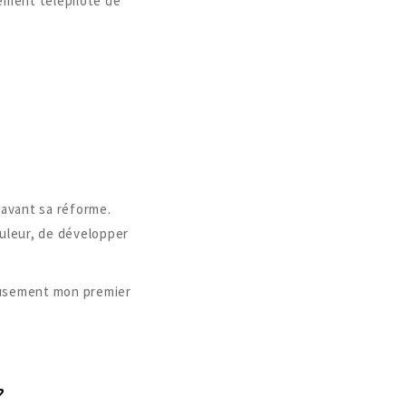
lement télépilote de
avant sa réforme.
ouleur, de développer
ieusement mon premier
?