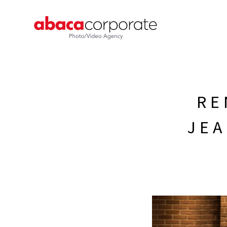
RE
JE