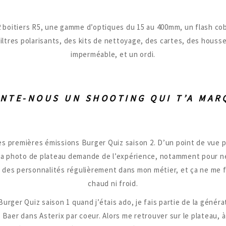
 boitiers R5, une gamme d’optiques du 15 au 400mm, un flash cob
filtres polarisants, des kits de nettoyage, des cartes, des houss
imperméable, et un ordi.
NTE-NOUS UN SHOOTING QUI T’A MAR
 les premières émissions Burger Quiz saison 2. D’un point de vue p
la photo de plateau demande de l’expérience, notamment pour n
 des personnalités régulièrement dans mon métier, et ça ne me 
chaud ni froid.
Burger Quiz saison 1 quand j’étais ado, je fais partie de la générat
 Baer dans Asterix par coeur. Alors me retrouver sur le plateau, 