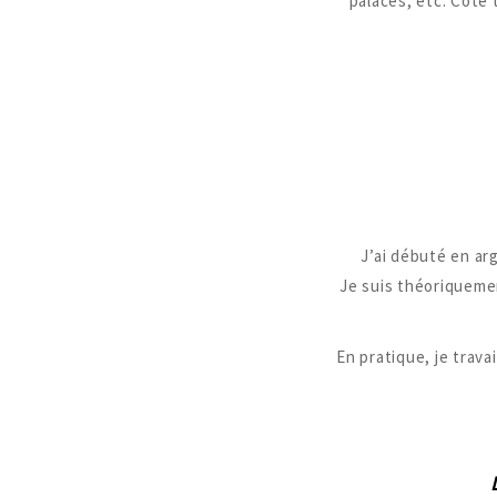
palaces, etc. Côté 
J’ai débuté en a
Je suis théoriquemen
En pratique, je trav