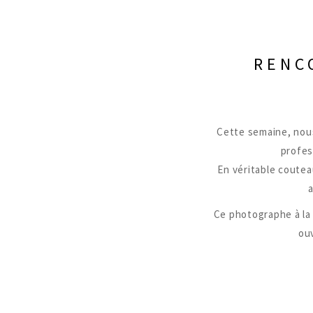
RENC
Cette semaine, nous
profes
En véritable couteau
a
Ce photographe à la 
ouv