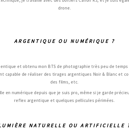
technique, je travaille avec des boîtiers Canon R5, et je suis éga
drone.
ARGENTIQUE OU NUMÉRIQUE ?
rgentique et obtenu mon BTS de photographie très peu de temps 
t capable de réaliser des tirages argentiques Noir & Blanc et c
des films, etc.
aille en numérique depuis que je suis pro, même si je garde préc
reflex argentique et quelques pellicules périmées.
LUMIÈRE NATURELLE OU ARTIFICIELLE 