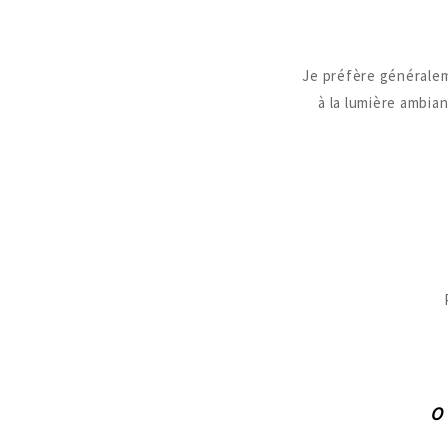
Je préfère généraleme
à la lumière ambia
O