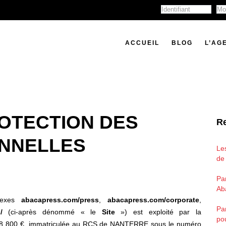
ACCUEIL
BLOG
L’AG
ROTECTION DES
Re
NNELLES
Le
de
Par
Ab
nexes
abacapress.com/press
,
abacapress.com/corporate
,
Pa
/
(ci-après dénommé « le
Site
») est exploité par la
po
e 48 800 €, immatriculée au RCS de NANTERRE sous le numéro