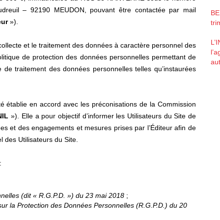
audreuil – 92190 MEUDON, pouvant être contactée par mail
BE
eur
»).
tr
L’
 collecte et le traitement des données à caractère personnel des
l’
 politique de protection des données personnelles permettant de
aut
 de traitement des données personnelles telles qu’instaurées
té établie en accord avec les préconisations de la Commission
NIL
»). Elle a pour objectif d’informer les Utilisateurs du Site de
ées et des engagements et mesures prises par l’Éditeur afin de
 des Utilisateurs du Site.
:
elles (dit « R.G.P.D. ») du 23 mai 2018
;
ur la Protection des Données Personnelles (R.G.P.D.) du 20