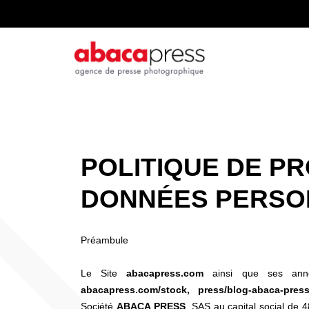
POLITIQUE DE P
DONNÉES PERSO
Préambule
Le Site
abacapress.com
ainsi que ses an
abacapress.com/stock, press/blog-abaca-press
Société
ABACA PRESS
, SAS au capital social d