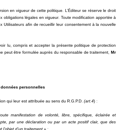
rsion en vigueur de cette politique. L’Éditeur se réserve le droit
ux obligations légales en vigueur. Toute modification apportée à
 Utilisateurs afin de recueillir leur consentement à la nouvelle
voir lu, compris et accepter la présente politique de protection
que peut être formulée auprès du responsable de traitement,
Mr
es données personnelles
ation qui leur est attribuée au sens du R.G.P.D.
(art.4
) :
ute manifestation de volonté, libre, spécifique, éclairée et
te, par une déclaration ou par un acte positif clair, que des
 l’objet d’un traitement
» ;