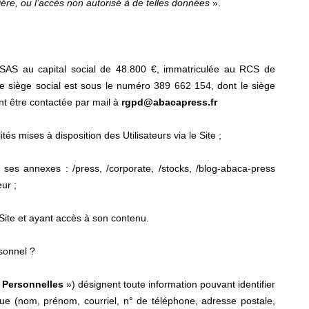
ère, ou l’accès non autorisé à de telles données
».
 SAS au capital social de 48.800 €, immatriculée au RCS de
siège social est sous le numéro 389 662 154, dont le siège
t être contactée par mail à
rgpd@abacapress.fr
tés mises à disposition des Utilisateurs via le Site ;
 ses annexes : /press, /corporate, /stocks, /blog-abaca-press
eur ;
e Site et ayant accès à son contenu.
sonnel ?
Personnelles
») désignent toute information pouvant identifier
ue (nom, prénom, courriel, n° de téléphone, adresse postale,