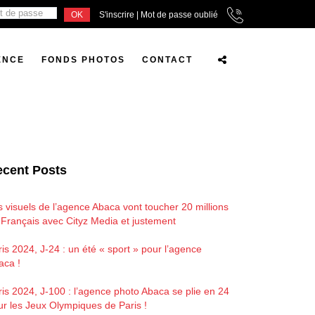
S'inscrire
|
Mot de passe oublié
ENCE
FONDS PHOTOS
CONTACT
cent Posts
s visuels de l’agence Abaca vont toucher 20 millions
 Français avec Cityz Media et justement
is 2024, J-24 : un été « sport » pour l’agence
aca !
ris 2024, J-100 : l’agence photo Abaca se plie en 24
ur les Jeux Olympiques de Paris !