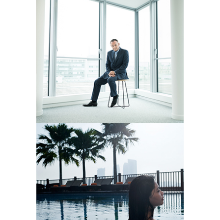
ANTONIN WEBER
Photographe basé entre Paris et
Istanbul, il réalise des portraits et
reportages en entreprise.
BORIS ZULIANI
Photographe basé au Vietnam, il
travaille dans toute l’Asie du Sud Est. Il
est spécialisé en photographie de