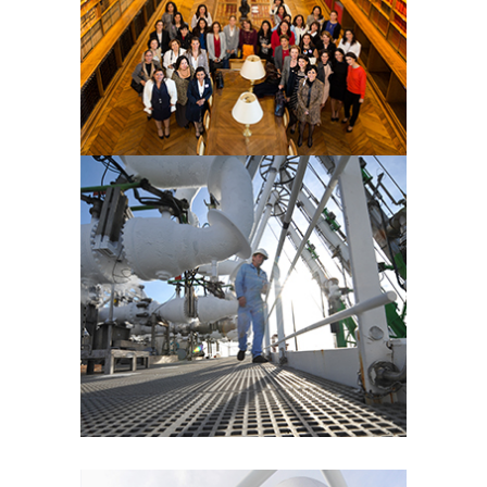
Photographe basé à Paris, il réalise
des portraits et des photographies
évènementielles.
NICOLAS
GOUHIER
Photographe parisien, il s’illustre pour
ses portraits et ses photos
industrielles et évènementielles.