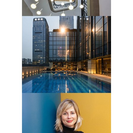
d’architecture, hôtellerie et culinaire.
RAPHAËL
OLIVIER
Basé à Bangkok, il travaille comme
photographe d’entreprise, de
portraits et d’architecture.
SANDRINE
ROUDEIX