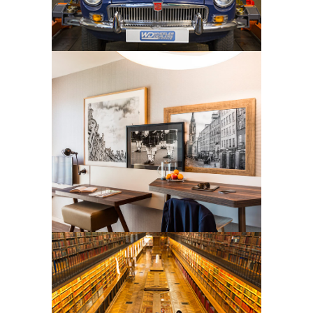
évènementiel.
JO HANLEY
Photographe basée à Edimbourg, elle
réalise des photographies
d’architecture, d’hôtellerie et des
reportages en entreprise.
JULIEN KNAUB