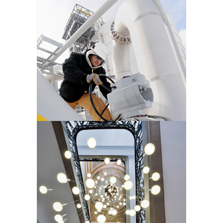
OLIVIER
DOULIERY
Photographe basé à Washington. Il
réalise des reportages en entreprise
et des portraits.
PHILIPPE
LOUZON
Photographe basé à Paris, il est
spécialisé en photographie