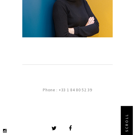
Photographe basée à Paris, elle
s’illustre comme portraitiste.
Phone :
+33 1 84 80 52 39
< SCROLL