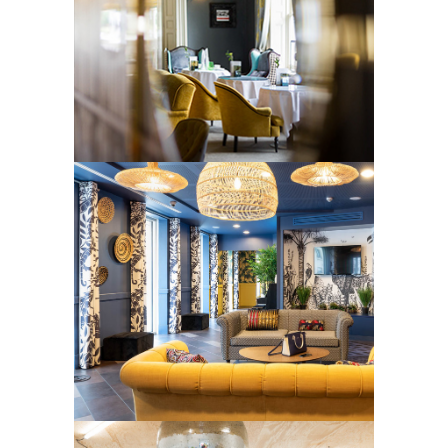
GIERSLINSKI
Photographe basé à Londres, il est
spécialisé en photographie
d’entreprise, portraits, hôtellerie.
GIULIANO
OTTAVIANI
Photographe basé à Paris, il réalise
des portraits et des photographies
d’architecture