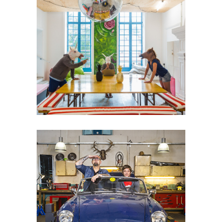
JÉRÉMIE
MAZENQ
Photographe basé à Bordeaux, il est
spécialisé en architecture et
reportages en entreprise.
JÉRÔME DOMINÉ
Photographe parisien, il s’illustre
comme portraitiste, mais aussi en
reportage d’entreprise et