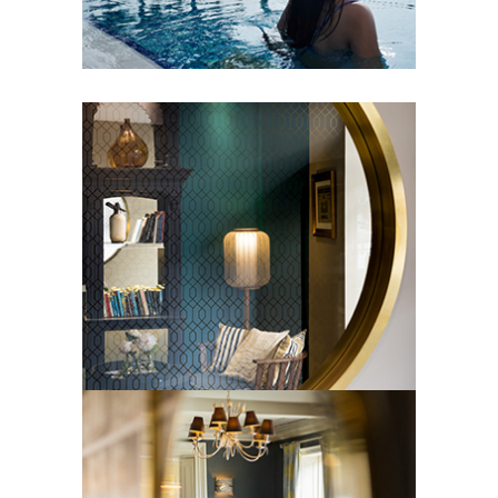
mode et d’architecture.
DIDIER DELMAS
Photographe basé à Paris, spécialisé
en architecture, hôtellerie et
décoration d’intérieure.
FILIP