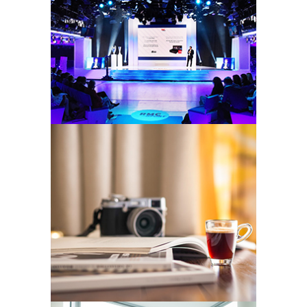
ALAIN APAYDIN
Photographe basé à Paris, il s’illustre
dans la photographie d’entreprise et
évènementielle.
ANTHONY
LANNERETONNE
Photographe basé à Nice, spécialisé
dans le domaine de l’architecture, de
l’hôtellerie et du culinaire.