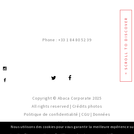
< SCROLL TO DISCOVER
Phone :
+33 1 84 80 52 39
Copyright © Abaca Corporate 2025
All rights reserved |
Crédits photos
Politique de confidentialité
|
CGU
|
Données
utilisateurs
Nous utilisons des cookies pour vous garantir la meilleure expérience su